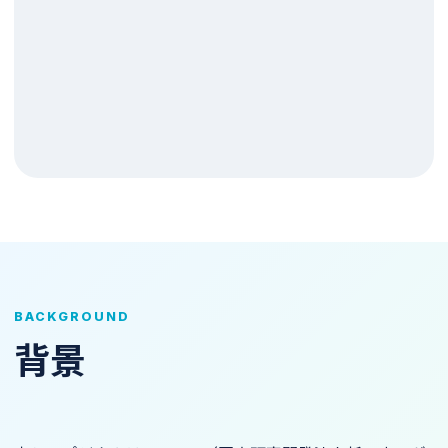
BACKGROUND
背景