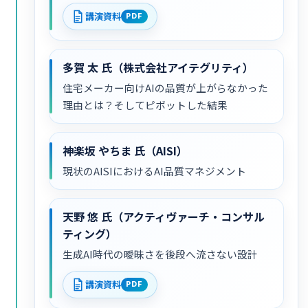
講演資料
PDF
多賀 太 氏（株式会社アイテグリティ）
住宅メーカー向けAIの品質が上がらなかった
理由とは？そしてピボットした結果
神楽坂 やちま 氏（AISI）
現状のAISIにおけるAI品質マネジメント
天野 悠 氏（アクティヴァーチ・コンサル
ティング）
生成AI時代の曖昧さを後段へ流さない設計
講演資料
PDF