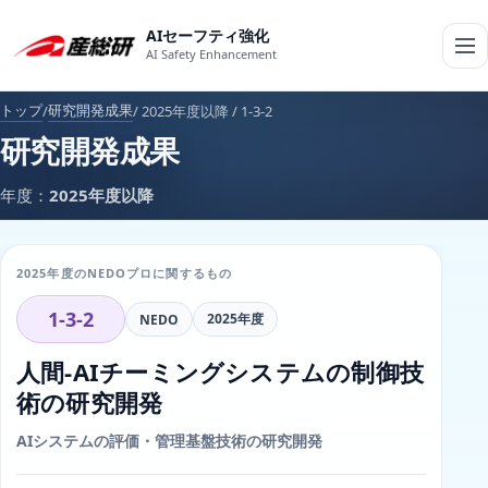
AIセーフティ強化
AI Safety Enhancement
トップ
研究開発成果
/ 2025年度以降 / 1-3-2
/
研究開発成果
年度：
2025年度以降
2025年度のNEDOプロに関するもの
1-3-2
2025年度
NEDO
人間-AIチーミングシステムの制御技
術の研究開発
AIシステムの評価・管理基盤技術の研究開発