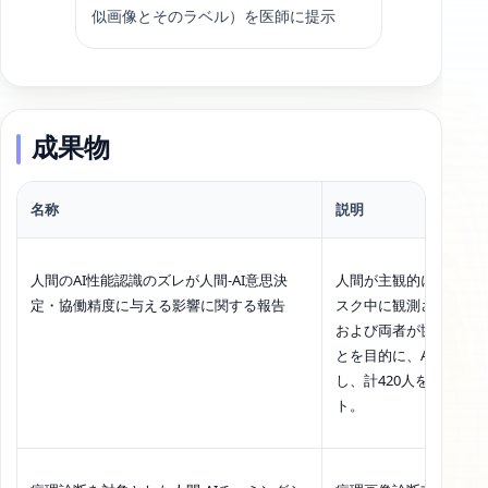
似画像とそのラベル）を医師に提示
成果物
名称
説明
人間のAI性能認識のズレが人間-AI意思決
人間が主観的に見積もる
定・協働精度に与える影響に関する報告
スク中に観測されるAI
および両者が協働成績
とを目的に、AIと協働
し、計420人を対象に
ト。