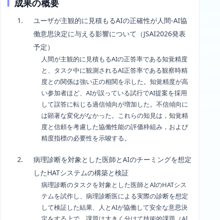
成果の概要
ユーザが主観的に見積もるAIの正確性が人間-AI協
働意思決定に与える影響について（JSAI2026発表
予定）
人間が主観的に見積もるAIの正答率である知覚精度
と、タスク中に観測されるAI正答率である観察時精
度との関係は強い正の相関を示した。知覚精度が高
い参加者ほど、AIが誤っている試行でAI提案を採用
して誤答に転じる過信傾向が増加した。不信傾向に
は顕著な変化がなかった。これらの知見は，知覚精
度と信頼を考慮した協働性能の評価枠組み，および
精度指標の必要性を示唆する。
病理診断を対象とした医師とAIのチーミングを想定
したHATシステムの構築と検証
病理診断のタスクを対象とした医師とAIのHATシス
テムを試作し、病理診断医による実際の診断を想定
して検証した結果、人とAIが協働して安全な意思決
定をする上で、課題は大きく分けて技術的課題（AI